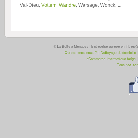
Val-Dieu,
Vottem
,
Wandre
, Warsage, Wonck, ...
© La Boite à Ménages | Entreprise agréée en Titres-S
Qui sommes-nous ?
|
Nettoyage du domicile
eCommerce Informatique belge
Tous nos se