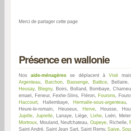
Merci de partager cette page
Présence en wallonie
Nos
aide-ménagères
se déplacent à
Visé
mais
Argenteau
,
Barchon
,
Bassenge
,
Battice
, Bellaire
Heusay
,
Blegny
, Boirs, Bolland, Bombaye, Charne
emael, Feneur, Fexhe-Slins, Fléron,
Fourons
, Fouro
Haccourt
, Hallembaye,
Hermalle-sous-argenteau
Heure-le-romain, Heuseux,
Herve
, Housse, Houta
Jupille
,
Juprelle
, Lanaye, Liège,
Lixhe
, Loën, Mele
Mortroux
, Mouland, Neufchateau,
Oupeye
, Richelle,
Saint André, Saint Jean Sart, Saint Remy,
Saive
,
Sou