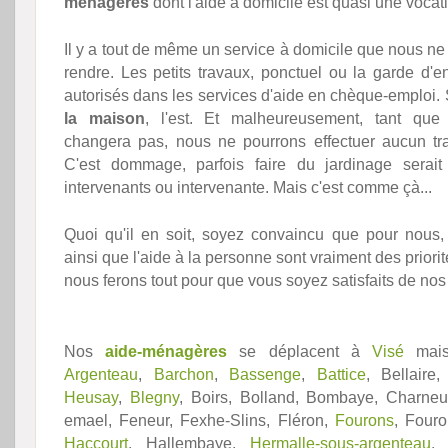
ménagères
dont l'aide à domicile est quasi une vocat
Il y a tout de même un service à domicile que nous n
rendre. Les petits travaux, ponctuel ou la garde d'e
autorisés dans les services d'aide en chèque-emploi. S
la maison
, l'est. Et malheureusement, tant que 
changera pas, nous ne pourrons effectuer aucun tra
C'est dommage, parfois faire du jardinage sera
intervenants ou intervenante. Mais c'est comme çà...
Quoi qu'il en soit, soyez convaincu que pour nous
ainsi que l'aide à la personne sont vraiment des priori
nous ferons tout pour que vous soyez satisfaits de nos 
Nos
aide-ménagères
se déplacent à
Visé
mais
Argenteau
,
Barchon
,
Bassenge
,
Battice
, Bellaire
Heusay
,
Blegny
, Boirs, Bolland, Bombaye, Charne
emael, Feneur, Fexhe-Slins, Fléron,
Fourons
, Fouro
Haccourt
, Hallembaye,
Hermalle-sous-argenteau