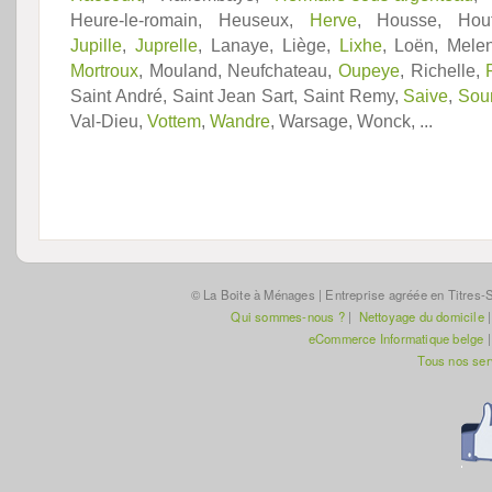
Heure-le-romain, Heuseux,
Herve
, Housse, Houta
Jupille
,
Juprelle
, Lanaye, Liège,
Lixhe
, Loën, Mele
Mortroux
, Mouland, Neufchateau,
Oupeye
, Richelle,
Saint André, Saint Jean Sart, Saint Remy,
Saive
,
Sou
Val-Dieu,
Vottem
,
Wandre
, Warsage, Wonck, ...
© La Boite à Ménages | Entreprise agréée en Titres-S
Qui sommes-nous ?
|
Nettoyage du domicile
eCommerce Informatique belge
Tous nos se