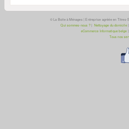
© La Boite à Ménages | Entreprise agréée en Titres-S
Qui sommes-nous ?
|
Nettoyage du domicile
eCommerce Informatique belge
Tous nos se