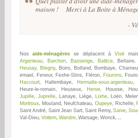
Quel plaisir d'avoir une aide-ménagèr
maison ! Merci à La Boite à Ménag
- V
Nos
aide-ménagères
se déplacent à
Visé
mais
Argenteau
,
Barchon
,
Bassenge
,
Battice
, Bellaire
Heusay
,
Blegny
, Boirs, Bolland, Bombaye, Charne
emael, Feneur, Fexhe-Slins, Fléron,
Fourons
, Fouro
Haccourt
, Hallembaye,
Hermalle-sous-argenteau
Heure-le-romain, Heuseux,
Herve
, Housse, Houta
Jupille
,
Juprelle
, Lanaye, Liège,
Lixhe
, Loën, Mele
Mortroux
, Mouland, Neufchateau,
Oupeye
, Richelle,
Saint André, Saint Jean Sart, Saint Remy,
Saive
,
Sou
Val-Dieu,
Vottem
,
Wandre
, Warsage, Wonck, ...